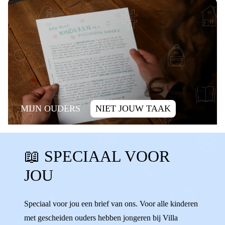
MIJN OUDERS
NIET JOUW TAAK
SCHULD
ALLEEN ZIJN
📖 SPECIAAL VOOR
ALLEEN VOELEN
SCHULDIG
JOU
WENNEN
VERANDERINGEN
WISSELEN
VERHUIZEN
ALLEEN
Speciaal voor jou een brief van ons. Voor alle kinderen
met gescheiden ouders hebben jongeren bij Villa
ENIGE
AFSPRAKEN