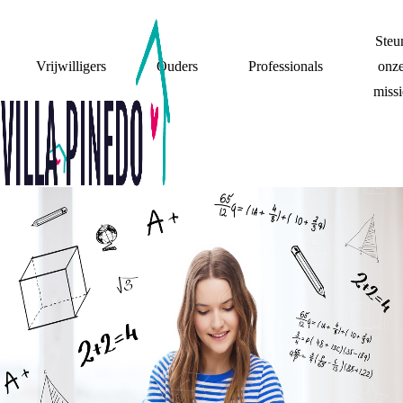
Steu
Vrijwilligers
Ouders
Professionals
onz
missi
SURVIVAL TIPS BIJ
EINDEXAMENSTRES