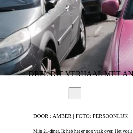
21-DINER
DEEL
DIT VERHAAL
MET A
DOOR :
AMBER | FOTO: PERSOONLIJK
Mijn 21-diner. Ik heb het er nog vaak over. Het voelt