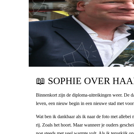
📖
SOPHIE OVER HAA
Binnenkort zijn de diploma-uitreikingen weer. De da
leven, een nieuw begin in een nieuwe stad met voor h
Wat ben ik dankbaar als ik naar de foto met allebe
rij. Zoals het hoort. Maar wanneer je ouders geschei
nog steeds met veel warmte vult. Als ik terugkijk o