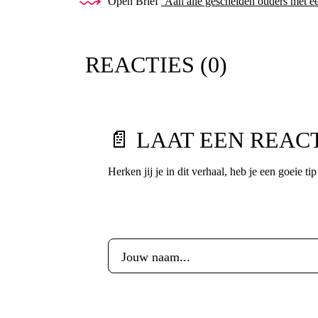
Open Brief
‘Aan alle gescheiden ouders met 
REACTIES (
0
)
📄 LAAT EEN REAC
Herken jij je in dit verhaal, heb je een goeie ti
Voornaam
*
E-mailadres
*