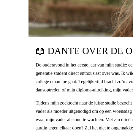
📖
DANTE OVER DE 
De ouderavond in het eerste jaar van mijn studie: een
generatie student direct enthousiast over was. Ik w
college eraan toe gaat. Tegelijkertijd bracht zo’n a
dansoptreden of mijn diploma-uitreiking, mijn vader
Tijdens mijn zoektocht naar de juiste studie bezoc
vader als moeder uitgenodigd om op een woensdag i
waar mijn vader al stond te wachten. Met z’n drieë
aardig tegen elkaar doen? Zal het niet te ongemakk