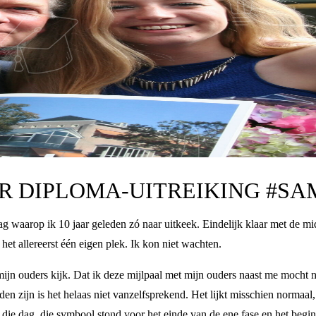
R DIPLOMA-UITREIKING #S
g waarop ik 10 jaar geleden zó naar uitkeek. Eindelijk klaar met de m
et allereerst één eigen plek. Ik kon niet wachten.
i mijn ouders kijk. Dat ik deze mijlpaal met mijn ouders naast me moch
den zijn is het helaas niet vanzelfsprekend. Het lijkt misschien normaal
p die dag, die symbool stond voor het einde van de ene fase en het beg