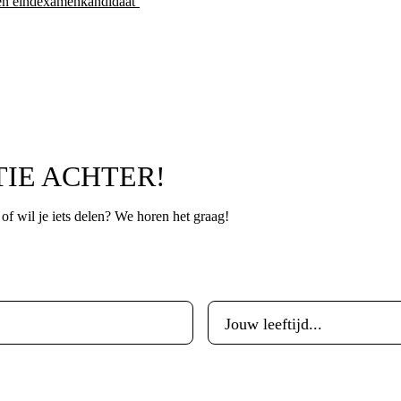
een eindexamenkandidaat’
TIE ACHTER!
p of wil je iets delen? We horen het graag!
Leeftijd
*
Woonplaats
*