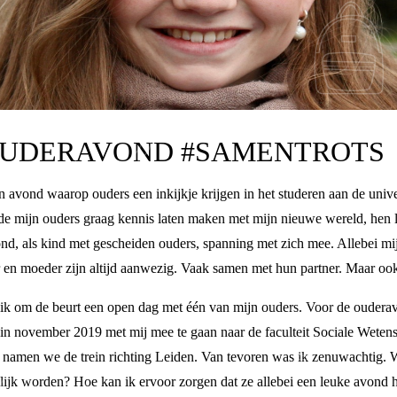
OUDERAVOND #SAMENTROTS
 avond waarop ouders een inkijkje krijgen in het studeren aan de univers
ilde mijn ouders graag kennis laten maken met mijn nieuwe wereld, hen 
vond, als kind met gescheiden ouders, spanning met zich mee. Allebei mi
 en moeder zijn altijd aanwezig. Vaak samen met hun partner. Maar ook 
ht ik om de beurt een open dag met één van mijn ouders. Voor de ouder
n november 2019 met mij mee te gaan naar de faculteit Sociale Weten
n namen we de trein richting Leiden. Van tevoren was ik zenuwachtig. 
elijk worden? Hoe kan ik ervoor zorgen dat ze allebei een leuke avond