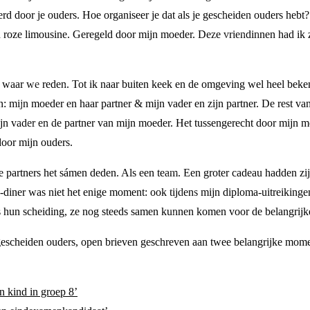
erd door je ouders. Hoe organiseer je dat als je gescheiden ouders hebt?
 roze limousine. Geregeld door mijn moeder. Deze vriendinnen had ik ze
or waar we reden. Tot ik naar buiten keek en de omgeving wel heel beke
: mijn moeder en haar partner & mijn vader en zijn partner. De rest van
n vader en de partner van mijn moeder. Het tussengerecht door mijn m
door mijn ouders.
 partners het sámen deden. Als een team. Een groter cadeau hadden zi
-diner was niet het enige moment: ook tijdens mijn diploma-uitreikinge
s hun scheiding, ze nog steeds samen kunnen komen voor de belangrijk
 gescheiden ouders, open brieven geschreven aan twee belangrijke mome
n kind in groep 8’