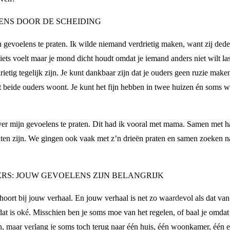
ENS DOOR DE SCHEIDING
 gevoelens te praten. Ik wilde niemand verdrietig maken, want zij dede
 iets voelt maar je mond dicht houdt omdat je iemand anders niet wilt la
rdrietig tegelijk zijn. Je kunt dankbaar zijn dat je ouders geen ruzie make
et beide ouders woont. Je kunt het fijn hebben in twee huizen én soms 
r mijn gevoelens te praten. Dit had ik vooral met mama. Samen met haa
mochten zijn. We gingen ook vaak met z’n drieën praten en samen zoeken
ERS: JOUW GEVOELENS ZIJN BELANGRIJK
, hoort bij jouw verhaal. En jouw verhaal is net zo waardevol als dat va
at is oké. Misschien ben je soms moe van het regelen, of baal je omdat j
ijn, maar verlang je soms toch terug naar één huis, één woonkamer, één 