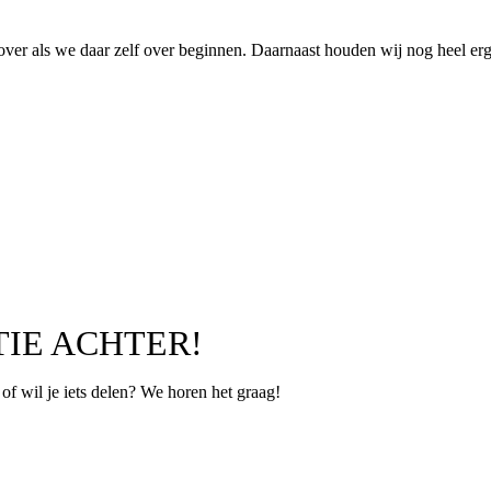
 over als we daar zelf over beginnen. Daarnaast houden wij nog heel er
TIE ACHTER!
p of wil je iets delen? We horen het graag!
Leeftijd
*