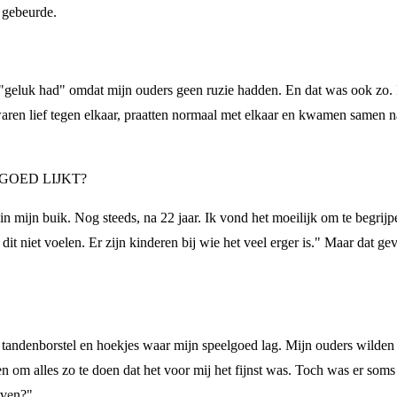
r gebeurde.
t ik "geluk had" omdat mijn ouders geen ruzie hadden. En dat was ook 
aren lief tegen elkaar, praatten normaal met elkaar en kwamen samen 
 GOED LIJKT?
n mijn buik. Nog steeds, na 22 jaar. Ik vond het moeilijk om te begrijp
 dit niet voelen. Er zijn kinderen bij wie het veel erger is." Maar dat ge
 tandenborstel en hoekjes waar mijn speelgoed lag. Mijn ouders wilden d
den om alles zo te doen dat het voor mij het fijnst was. Toch was er som
jven?"