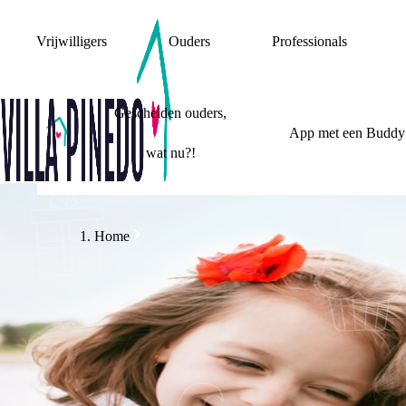
Vrijwilligers
Ouders
Professionals
Gescheiden ouders,
App met een Buddy
wat nu?!
Home
HEB JE