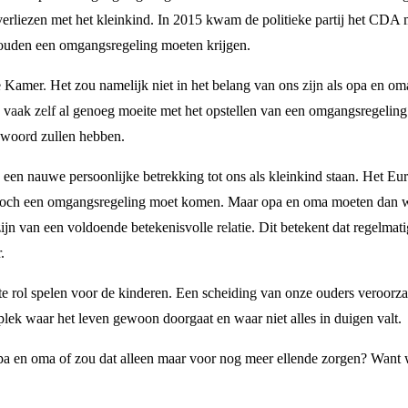
 verliezen met het kleinkind. In 2015 kwam de politieke partij het CDA 
zouden een omgangsregeling moeten krijgen.
 Kamer. Het zou namelijk niet in het belang van ons zijn als opa en o
aak zelf al genoeg moeite met het opstellen van een omgangsregeling. 
te woord zullen hebben.
n een nauwe persoonlijke betrekking tot ons als kleinkind staan. Het 
 er toch een omgangsregeling moet komen. Maar opa en oma moeten dan w
jn van een voldoende betekenisvolle relatie. Dit betekent dat regelmat
.
te rol spelen voor de kinderen. Een scheiding van onze ouders veroorz
 plek waar het leven gewoon doorgaat en waar niet alles in duigen valt.
opa en oma of zou dat alleen maar voor nog meer ellende zorgen? Want