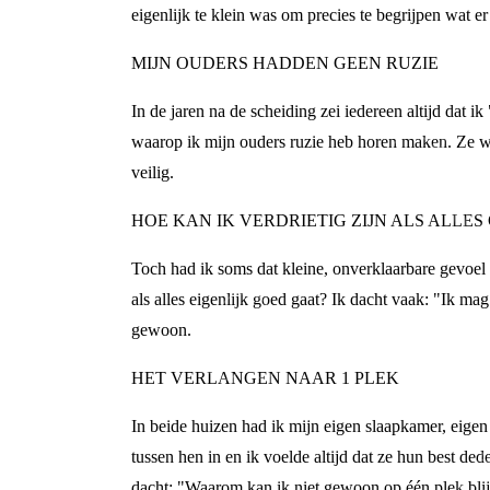
eigenlijk te klein was om precies te begrijpen wat e
MIJN OUDERS HADDEN GEEN RUZIE
In de jaren na de scheiding zei iedereen altijd da
waarop ik mijn ouders ruzie heb horen maken. Ze w
veilig.
HOE KAN IK VERDRIETIG ZIJN ALS ALLES
Toch had ik soms dat kleine, onverklaarbare gevoel i
als alles eigenlijk goed gaat? Ik dacht vaak: "Ik mag
gewoon.
HET VERLANGEN NAAR 1 PLEK
In beide huizen had ik mijn eigen slaapkamer, eigen
tussen hen in en ik voelde altijd dat ze hun best de
dacht: "Waarom kan ik niet gewoon op één plek bli