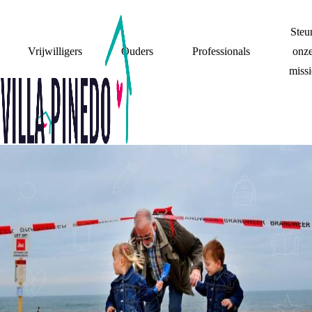
Steu
Vrijwilligers
Ouders
Professionals
onz
missi
OMGANGSRECHT
VOOR