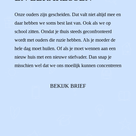
DOCENTEN
IB-ER
KLAS
GROEP 8
Onze ouders zijn gescheiden. Dat valt niet altijd mee en
daar hebben we soms best last van. Ook als we op
GROEP 7
LUISTEREN
school zitten. Omdat je thuis steeds geconfronteerd
wordt met ouders die ruzie hebben. Als je moeder de
hele dag moet huilen. Of als je moet wennen aan een
nieuw huis met een nieuwe stiefvader. Dan snap je
misschien wel dat we ons moeilijk kunnen concentreren
op de stelling van Pythagoras. We willen wel, maar het
lukt soms gewoon niet. Sommigen van ons gaan
BEKIJK BRIEF
keihard werken om maar niet aan he...