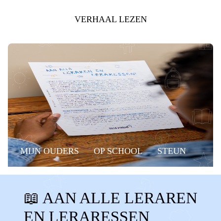
VERHAAL LEZEN
MIJN OUDERS
OP SCHOOL
STEUN
HELPEN
GESCHEIDEN OUDERS
📖 AAN ALLE LERAREN
AANDACHT
BASISSCHOOL
SCHOOL
EN LERARESSEN
STEUNEN
LERAREN
LERARESSEN