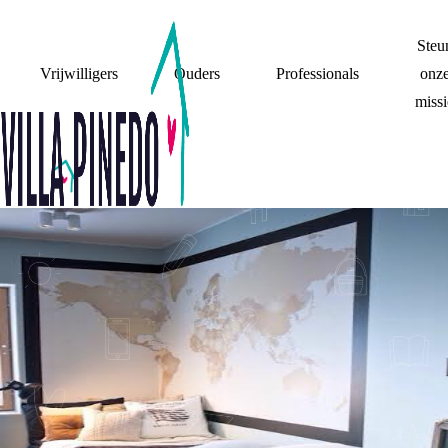
Steu
Vrijwilligers
Ouders
Professionals
onz
missi
ODE AAN VILLA
PINEDO