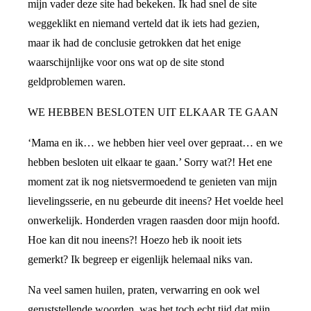
mijn vader deze site had bekeken. Ik had snel de site
weggeklikt en niemand verteld dat ik iets had gezien,
maar ik had de conclusie getrokken dat het enige
waarschijnlijke voor ons wat op de site stond
geldproblemen waren.
WE HEBBEN BESLOTEN UIT ELKAAR TE GAAN
‘Mama en ik… we hebben hier veel over gepraat… en we
hebben besloten uit elkaar te gaan.’ Sorry wat?! Het ene
moment zat ik nog nietsvermoedend te genieten van mijn
lievelingsserie, en nu gebeurde dit ineens? Het voelde heel
onwerkelijk. Honderden vragen raasden door mijn hoofd.
Hoe kan dit nou ineens?! Hoezo heb ik nooit iets
gemerkt? Ik begreep er eigenlijk helemaal niks van.
Na veel samen huilen, praten, verwarring en ook wel
geruststellende woorden, was het toch echt tijd dat mijn