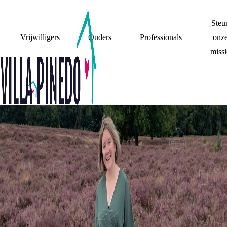
Steu
Vrijwilligers
Ouders
Professionals
onz
missi
MIJN WOONSITUATIE
VERHUISWAGEN