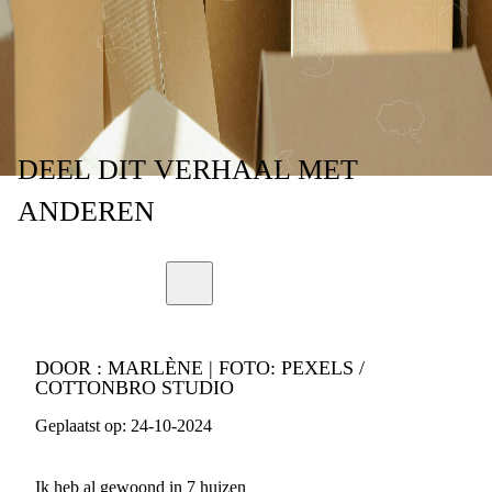
HUIS'
DEEL
DIT VERHAAL
MET
ANDEREN
DOOR :
MARLÈNE | FOTO: PEXELS /
COTTONBRO STUDIO
Geplaatst op:
24-10-2024
Ik heb al gewoond in 7 huizen