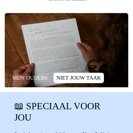
MIJN OUDERS
NIET JOUW TAAK
SCHULD
ALLEEN ZIJN
📖 SPECIAAL VOOR
ALLEEN VOELEN
SCHULDIG
JOU
WENNEN
VERANDERINGEN
WISSELEN
VERHUIZEN
ALLEEN