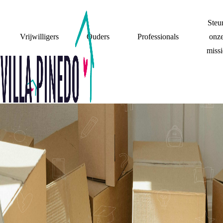
Steu
Vrijwilligers
Ouders
Professionals
onz
missi
MIJN WOONSITUATIE
GEDICHT 'MIJN