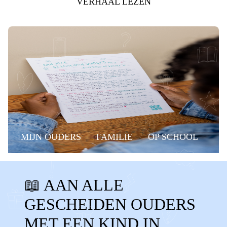
VERHAAL LEZEN
MIJN OUDERS
FAMILIE
OP SCHOOL
BELANGRIJKE MOMENTEN
GROEP 8
📖 AAN ALLE
MUSICAL
EINDMUSICAL
GESCHEIDEN OUDERS
GROEP 8 MUSICAL
RAPPORT
MET EEN KIND IN