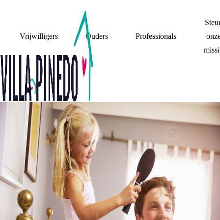
Steu
Vrijwilligers
Ouders
Professionals
onz
missi
MIJN PAPA, MAAR
DAN EVEN