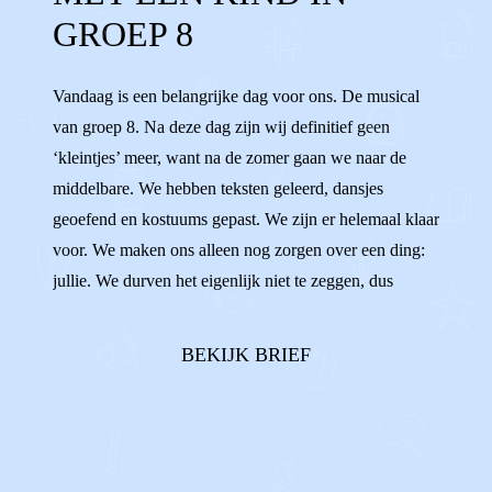
MIDDELBARE
BASISSCHOOL
GROEP 8
LAGERE SCHOOL
AARDIG
OPA'S
Vandaag is een belangrijke dag voor ons. De musical
OMA'S
NAAST ELKAAR
van groep 8. Na deze dag zijn wij definitief geen
‘kleintjes’ meer, want na de zomer gaan we naar de
middelbare. We hebben teksten geleerd, dansjes
geoefend en kostuums gepast. We zijn er helemaal klaar
voor. We maken ons alleen nog zorgen over een ding:
jullie. We durven het eigenlijk niet te zeggen, dus
vandaar deze brief.In ons hoofd zien we namelijk
steeds voor ons hoe jullie allebei aan de andere kant
BEKIJK BRIEF
van de zaal gaan zitten. En dat wij da...