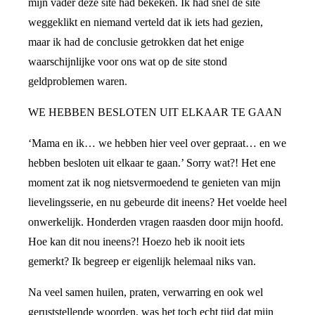
mijn vader deze site had bekeken. Ik had snel de site
weggeklikt en niemand verteld dat ik iets had gezien,
maar ik had de conclusie getrokken dat het enige
waarschijnlijke voor ons wat op de site stond
geldproblemen waren.
WE HEBBEN BESLOTEN UIT ELKAAR TE GAAN
‘Mama en ik… we hebben hier veel over gepraat… en we
hebben besloten uit elkaar te gaan.’ Sorry wat?! Het ene
moment zat ik nog nietsvermoedend te genieten van mijn
lievelingsserie, en nu gebeurde dit ineens? Het voelde heel
onwerkelijk. Honderden vragen raasden door mijn hoofd.
Hoe kan dit nou ineens?! Hoezo heb ik nooit iets
gemerkt? Ik begreep er eigenlijk helemaal niks van.
Na veel samen huilen, praten, verwarring en ook wel
geruststellende woorden, was het toch echt tijd dat mijn