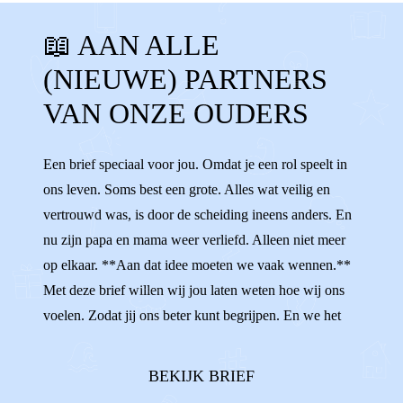
📖 AAN ALLE
STIEFMOEDER
BONUSVADER
(NIEUWE) PARTNERS
BONUSMOEDER
STIEFOUDERS
VAN ONZE OUDERS
BONUSOUDERS VRIEND
TIPS
STIEFZUS
STIEFBROER
Een brief speciaal voor jou. Omdat je een rol speelt in
ons leven. Soms best een grote. Alles wat veilig en
NIEUWE VRIEND
VERLIEFD
vertrouwd was, is door de scheiding ineens anders. En
nu zijn papa en mama weer verliefd. Alleen niet meer
op elkaar. **Aan dat idee moeten we vaak wennen.**
Met deze brief willen wij jou laten weten hoe wij ons
voelen. Zodat jij ons beter kunt begrijpen. En we het
hopelijk heel fijn kunnen hebben met elkaar. Wist je dat
sommigen van ons het best spannend vinden om jou toe
BEKIJK BRIEF
te laten in o...