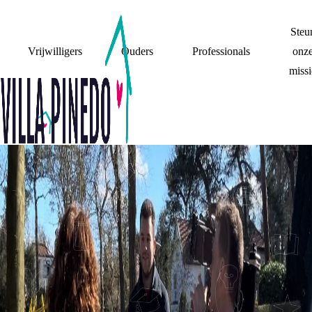
Steu
Vrijwilligers
Ouders
Professionals
onz
missi
MIJN OUDERS
STEUN
OPEN BRIEF 'AAN
ALLE