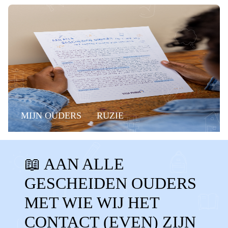
MIJN OUDERS
RUZIE
CONTACTVERLIES
📖 AAN ALLE
CONTACT VERLOREN
MISSEN
GESCHEIDEN OUDERS
GEEN CONTACT
OUDERS NIET ZIEN
MET WIE WIJ HET
AANDACHT
KWIJT
CONTACT (EVEN) ZIJN