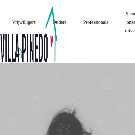
Steu
Vrijwilligers
Ouders
Professionals
onz
missi
MIJN OUDERS
SPREKEN ELKAAR