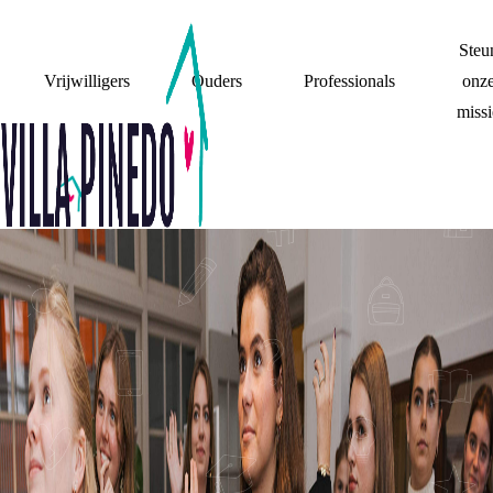
Steu
Vrijwilligers
Ouders
Professionals
onz
missi
LIEFDE
MASTERCLASS
'WAT BETEKENT