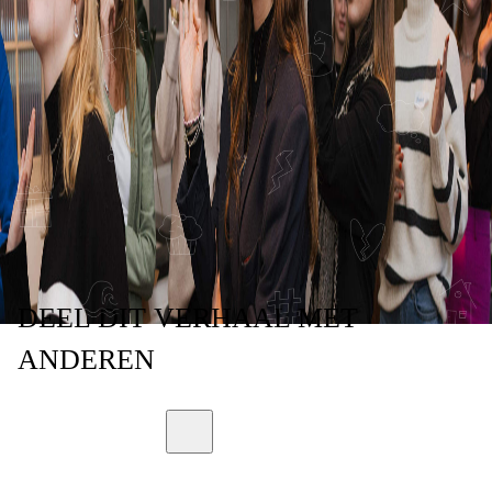
DE SCHEIDING
VOOR JOUW
EIGEN
LIEFDESLEVEN?'
DEEL
DIT VERHAAL
MET
ANDEREN