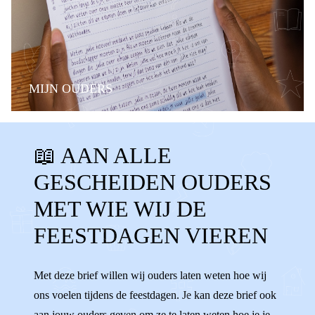
MIJN OUDERS
BELANGRIJKE MOMENTEN
FAMILIE
📖 AAN ALLE
STIEFOUDERS
ALLEEN
GESCHEIDEN OUDERS
GESCHEIDEN OUDERS
KERST
MET WIE WIJ DE
SINTERKLAAS
OUD EN NIEUW
FEESTDAGEN VIEREN
FEESTDAGEN
PAPA
MAMA
SAMEN
Met deze brief willen wij ouders laten weten hoe wij
ons voelen tijdens de feestdagen. Je kan deze brief ook
aan jouw ouders geven om ze te laten weten hoe je je