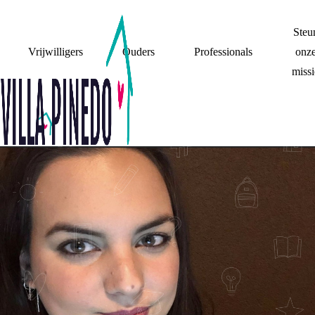
Steu
Vrijwilligers
Ouders
Professionals
onz
missi
EFTHETNIETALLEEN
AAL VAN SARA