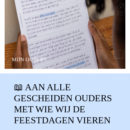
MIJN OUDERS
BELANGRIJKE MOMENTEN
FAMILIE
📖 AAN ALLE
STIEFOUDERS
ALLEEN
GESCHEIDEN OUDERS
GESCHEIDEN OUDERS
KERST
MET WIE WIJ DE
SINTERKLAAS
OUD EN NIEUW
FEESTDAGEN VIEREN
FEESTDAGEN
PAPA
MAMA
SAMEN