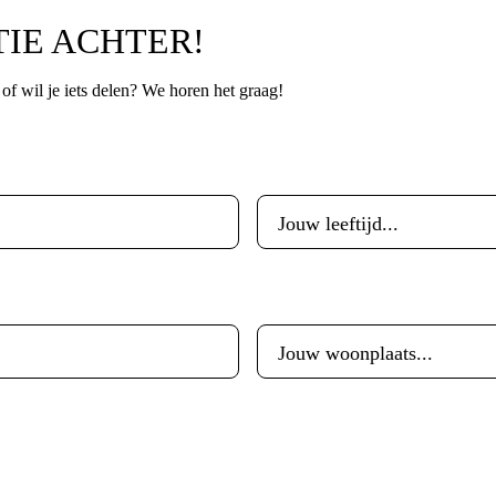
TIE ACHTER!
p of wil je iets delen? We horen het graag!
Leeftijd
*
Woonplaats
*