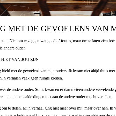
NG MET DE GEVOELENS VAN 
zijn. Niet om te zeggen wat goed of fout is, maar om te laten zien hoe
 de andere ouder.
NIET VAN JOU ZIJN
g hield met de gevoelens van mijn ouders. Ik kwam niet altijd thuis met
mijn verhalen vaak geen ruimte kregen.
f over de andere ouder. Soms kwamen er dan meteen andere vervelende g
ren dat ik bepaalde dingen niet aan de andere ouder mocht vertellen.
ig om te delen. Mijn verhaal ging niet meer over mij, maar over hen. Ik
am ook schuldgevoel bij kijken wanneer ik wel iets vertelde aan de an