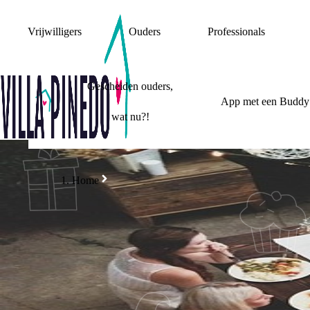
Vrijwilligers
Ouders
Professionals
Gescheiden ouders,
App met een Buddy
wat nu?!
Home