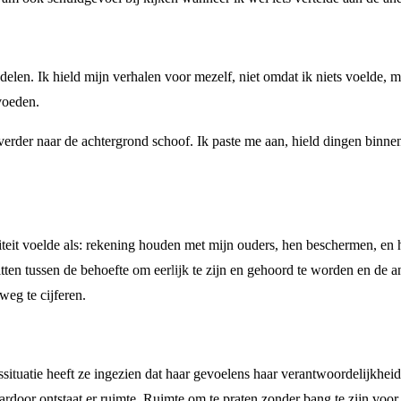
delen. Ik hield mijn verhalen voor mezelf, niet omdat ik niets voelde, 
 voeden.
verder naar de achtergrond schoof. Ik paste me aan, hield dingen binnen
aliteit voelde als: rekening houden met mijn ouders, hen beschermen, en 
tten tussen de behoefte om eerlijk te zijn en gehoord te worden en de a
weg te cijferen.
ituatie heeft ze ingezien dat haar gevoelens haar verantwoordelijkheid z
Daardoor ontstaat er ruimte. Ruimte om te praten zonder bang te zijn voor