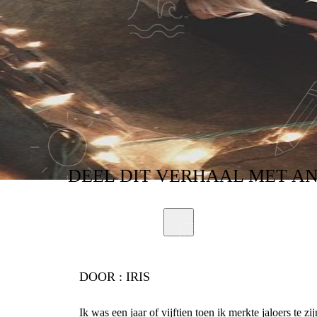
DEEL
DIT VERHAAL
MET A
DOOR :
IRIS
Ik was een jaar of vijftien toen ik merkte jaloers te 