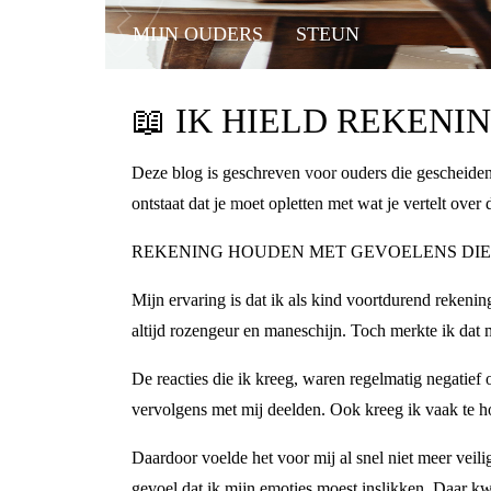
MIJN OUDERS
STEUN
📖
IK HIELD REKENI
Deze blog is geschreven voor ouders die gescheiden 
ontstaat dat je moet opletten met wat je vertelt over
REKENING HOUDEN MET GEVOELENS DIE 
Mijn ervaring is dat ik als kind voortdurend rekenin
altijd rozengeur en maneschijn. Toch merkte ik dat 
De reacties die ik kreeg, waren regelmatig negatie
vervolgens met mij deelden. Ook kreeg ik vaak te ho
Daardoor voelde het voor mij al snel niet meer veil
gevoel dat ik mijn emoties moest inslikken. Daar kw