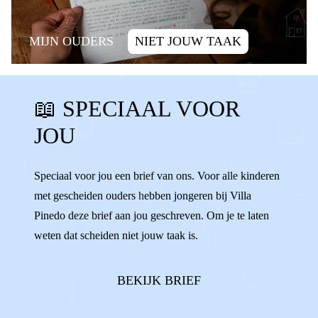
MIJN OUDERS
NIET JOUW TAAK
SCHULD
ALLEEN ZIJN
📖 SPECIAAL VOOR
ALLEEN VOELEN
SCHULDIG
JOU
WENNEN
VERANDERINGEN
WISSELEN
VERHUIZEN
ALLEEN
Speciaal voor jou een brief van ons. Voor alle kinderen
met gescheiden ouders hebben jongeren bij Villa
ENIGE
AFSPRAKEN
Pinedo deze brief aan jou geschreven. Om je te laten
weten dat scheiden niet jouw taak is.
BEKIJK BRIEF