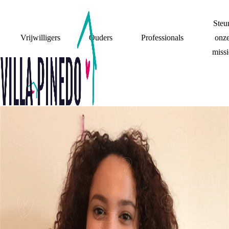
Steu
Vrijwilligers
Ouders
Professionals
onz
missi
LEER DE BUDDY'S
KENNEN