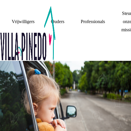
Steu
Vrijwilligers
Ouders
Professionals
onz
missi
IK WAS HET
MEISJE MET DE
GESCHEIDEN