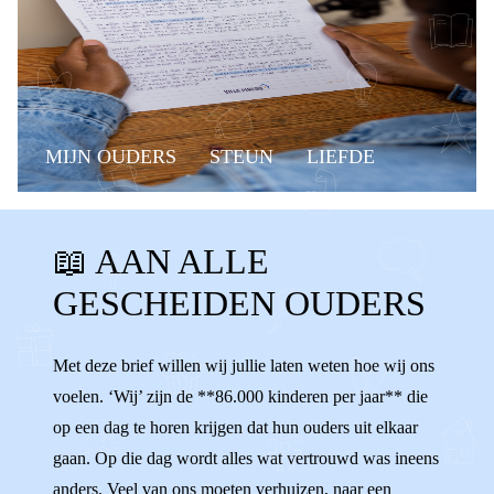
MIJN OUDERS
STEUN
LIEFDE
WAT DE F@#CK?!
KANT KIEZEN
📖 AAN ALLE
VERLIEFD
VERHUIZEN
OUDERS
GESCHEIDEN OUDERS
GESCHEIDEN OUDERS
BOODSCHAPPER
NEGATIEF PRATEN
ONAARDIG
Met deze brief willen wij jullie laten weten hoe wij ons
voelen. ‘Wij’ zijn de **86.000 kinderen per jaar** die
MISSEN
VERDRIET
NEGEREN
op een dag te horen krijgen dat hun ouders uit elkaar
HOUDEN VAN
RUZIE
gaan. Op die dag wordt alles wat vertrouwd was ineens
anders. Veel van ons moeten verhuizen, naar een