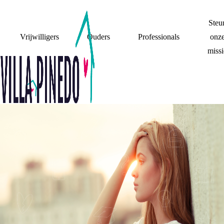
Steu
Vrijwilligers
Ouders
Professionals
onz
missi
HUILEND
AFSTUDEREN