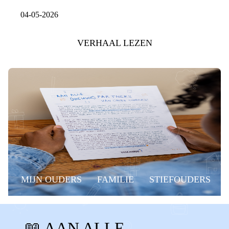
04-05-2026
VERHAAL LEZEN
MIJN OUDERS
FAMILIE
STIEFOUDERS
VRIENDIN
STIEFVADER
📖 AAN ALLE
STIEFMOEDER
BONUSVADER