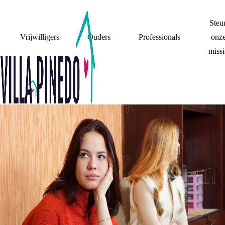
Steu
Vrijwilligers
Ouders
Professionals
onz
missi
JIJ HOORDE BIJ
MAMA EN IK BIJ