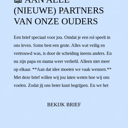
(NIEUWE) PARTNERS
BONUSMOEDER
STIEFOUDERS
VAN ONZE OUDERS
BONUSOUDERS VRIEND
TIPS
STIEFZUS
STIEFBROER
Een brief speciaal voor jou. Omdat je een rol speelt in
ons leven. Soms best een grote. Alles wat veilig en
NIEUWE VRIEND
VERLIEFD
vertrouwd was, is door de scheiding ineens anders. En
nu zijn papa en mama weer verliefd. Alleen niet meer
op elkaar. **Aan dat idee moeten we vaak wennen.**
Met deze brief willen wij jou laten weten hoe wij ons
voelen. Zodat jij ons beter kunt begrijpen. En we het
hopelijk heel fijn kunnen hebben met elkaar. Wist je dat
sommigen van ons het best spannend vinden om jou toe
BEKIJK BRIEF
te laten in o...