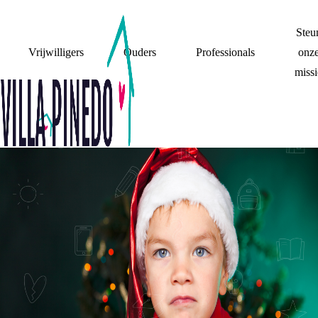
Steu
Vrijwilligers
Ouders
Professionals
onz
missi
HET LEED DAT
KERSTPLANNING