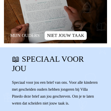
MIJN OUDERS
NIET JOUW TAAK
SCHULD
ALLEEN ZIJN
📖 SPECIAAL VOOR
ALLEEN VOELEN
SCHULDIG
JOU
WENNEN
VERANDERINGEN
WISSELEN
VERHUIZEN
ALLEEN
Speciaal voor jou een brief van ons. Voor alle kinderen
met gescheiden ouders hebben jongeren bij Villa
ENIGE
AFSPRAKEN
Pinedo deze brief aan jou geschreven. Om je te laten
weten dat scheiden niet jouw taak is.