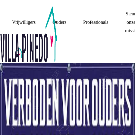
Steu
Vrijwilligers
Ouders
Professionals
onz
missi
GEEN REACTIE
VAN OUDERS –
EEN BEWUSTE