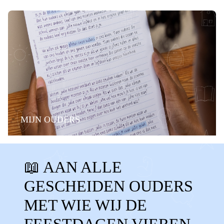
MIJN OUDERS
BELANGRIJKE MOMENTEN
FAMILIE
📖 AAN ALLE
STIEFOUDERS
ALLEEN
GESCHEIDEN OUDERS
GESCHEIDEN OUDERS
KERST
MET WIE WIJ DE
SINTERKLAAS
OUD EN NIEUW