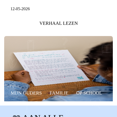
12-05-2026
VERHAAL LEZEN
MIJN OUDERS
FAMILIE
OP SCHOOL
BELANGRIJKE MOMENTEN
GROEP 8
MUSICAL
EINDMUSICAL