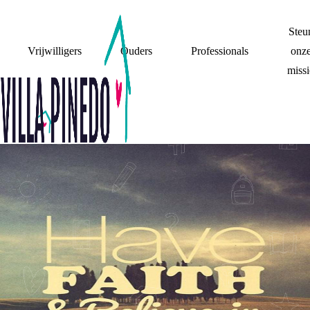
Steu
Vrijwilligers
Ouders
Professionals
onz
missi
FASE 4:
VERWERKEN