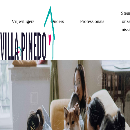
Steu
Vrijwilligers
Ouders
Professionals
onz
missi
FAMILIE
GEDICHTJE OVER