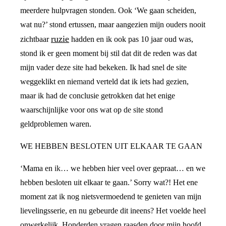
meerdere hulpvragen stonden. Ook ‘We gaan scheiden,
wat nu?’ stond ertussen, maar aangezien mijn ouders nooit
ruzie
zichtbaar
hadden en ik ook pas 10 jaar oud was,
stond ik er geen moment bij stil dat dit de reden was dat
mijn vader deze site had bekeken. Ik had snel de site
weggeklikt en niemand verteld dat ik iets had gezien,
maar ik had de conclusie getrokken dat het enige
waarschijnlijke voor ons wat op de site stond
geldproblemen waren.
WE HEBBEN BESLOTEN UIT ELKAAR TE GAAN
‘Mama en ik… we hebben hier veel over gepraat… en we
hebben besloten uit elkaar te gaan.’ Sorry wat?! Het ene
moment zat ik nog nietsvermoedend te genieten van mijn
lievelingsserie, en nu gebeurde dit ineens? Het voelde heel
onwerkelijk. Honderden vragen raasden door mijn hoofd.