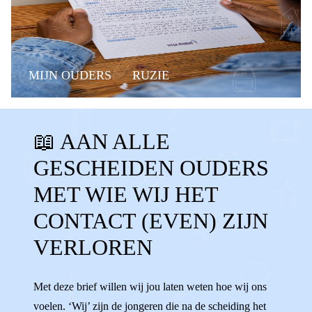
MIJN OUDERS
RUZIE
CONTACTVERLIES
📖 AAN ALLE
CONTACT VERLOREN
MISSEN
GESCHEIDEN OUDERS
GEEN CONTACT
OUDERS NIET ZIEN
MET WIE WIJ HET
AANDACHT
KWIJT
CONTACT (EVEN) ZIJN
VERLOREN
Met deze brief willen wij jou laten weten hoe wij ons
voelen. ‘Wij’ zijn de jongeren die na de scheiding het