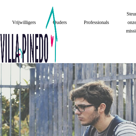
Steu
Vrijwilligers
Ouders
Professionals
onz
missi
ERGERNISSEN-
TOP 5