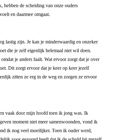
ook, hebben de scheiding van onze ouders
s voelt en daarmee omgaat.
rg lastig zijn. Je kan je minderwaardig en onzeker
et die je zelf eigenlijk helemaal niet wil doen.
 omdat je anders faalt. Wat ervoor zorgt dat je over
oet. Dit zorgt ervoor dat je keer op keer jezelf
igenlijk zitten ze erg in de weg en zorgen ze ervoor
gen vaak door mijn hoofd toen ik jong was. Ik
n gegeven moment niet meer samenwoonden, vond ik
ond ik nog veel moeilijker. Toen ik ouder werd,
elijk voor gezorgd heeft dat ik de schuld bij mezelf