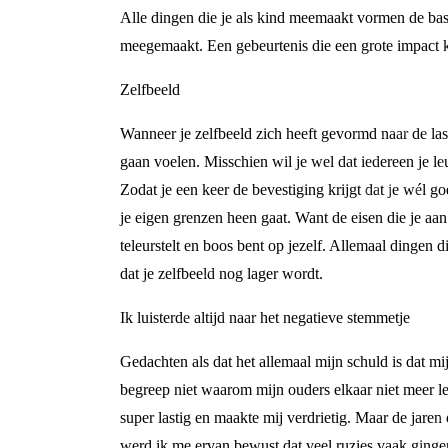
Alle dingen die je als kind meemaakt vormen de basis
meegemaakt. Een gebeurtenis die een grote impact kan
Zelfbeeld
Wanneer je zelfbeeld zich heeft gevormd naar de las
gaan voelen. Misschien wil je wel dat iedereen je le
Zodat je een keer de bevestiging krijgt dat je wél go
je eigen grenzen heen gaat. Want de eisen die je aan j
teleurstelt en boos bent op jezelf. Allemaal dingen di
dat je zelfbeeld nog lager wordt.
Ik luisterde altijd naar het negatieve stemmetje
Gedachten als dat het allemaal mijn schuld is dat m
begreep niet waarom mijn ouders elkaar niet meer l
super lastig en maakte mij verdrietig. Maar de jare
werd ik me ervan bewust dat veel ruzies vaak gingen