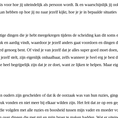
 voor hoe jij uiteindelijk als persoon wordt. Ik en waarschijnlijk jij 
 hebben op hoe jij nu naar jezelf kijkt, hoe je je in bepaalde situatie
tige dingen die je hebt meegekregen tijdens de scheiding kan dit soms e
uk en aardig vindt, waardoor je jezelf anders gaat voordoen en dingen do
ed genoeg bent. Of vind je van jezelf dat je alles super goed moet doen,
ezelf stelt, zijn eigenlijk onhaalbaar, zelfs wanneer je heel erg je best d
e heel begrijpelijk zijn dat je ze doet, want ze lijken te helpen. Maar e
ijn ouders zijn gescheiden of dat ik de oorzaak was van hun ruzies, gin
euk vonden en niet meer bij elkaar wilden zijn. Het feit dat ze op ee
n die volgden met alle ruzies en boosheid tussen mijn vader en moeder v
 over dingen die met mij en mijn broer te maken hadden. Wat er uiteind