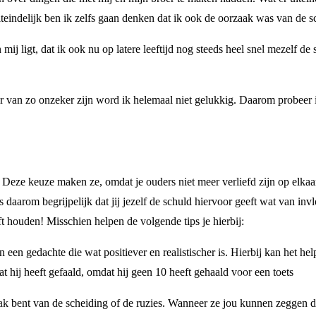
teindelijk ben ik zelfs gaan denken dat ik ook de oorzaak was van de sc
mij ligt, dat ik ook nu op latere leeftijd nog steeds heel snel mezelf de
r van zo onzeker zijn word ik helemaal niet gelukkig. Daarom probeer ik
u! Deze keuze maken ze, omdat je ouders niet meer verliefd zijn op elkaar
is daarom begrijpelijk dat jij jezelf de schuld hiervoor geeft wat van inv
ijft houden! Misschien helpen de volgende tips je hierbij:
 een gedachte die wat positiever en realistischer is. Hierbij kan het h
at hij heeft gefaald, omdat hij geen 10 heeft gehaald voor een toets
aak bent van de scheiding of de ruzies. Wanneer ze jou kunnen zeggen dat