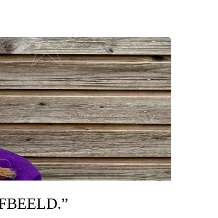
LFBEELD.”