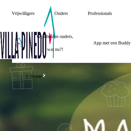
Vrijwilligers
Ouders
Professionals
Gescheiden ouders,
App met een Buddy
wat nu?!
Home