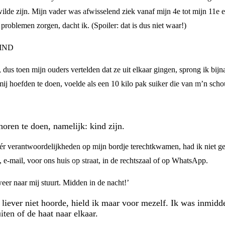
g wilde zijn. Mijn vader was afwisselend ziek vanaf mijn 4e tot mijn 11
roblemen zorgen, dacht ik. (Spoiler: dat is dus niet waar!)
IND
dus toen mijn ouders vertelden dat ze uit elkaar gingen, sprong ik bijn
ij hoefden te doen, voelde als een 10 kilo pak suiker die van m’n schou
oren te doen, namelijk: kind zijn.
méér verantwoordelijkheden op mijn bordje terechtkwamen, had ik niet g
 e-mail, voor ons huis op straat, in de rechtszaal of op WhatsApp.
weer naar mij stuurt. Midden in de nacht!’
k liever niet hoorde, hield ik maar voor mezelf. Ik was inmidd
ten of de haat naar elkaar.