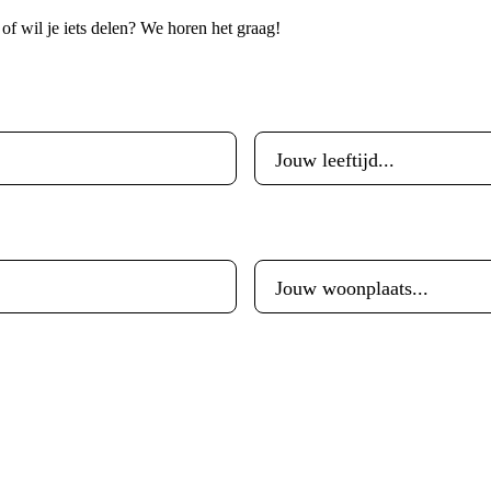
p of wil je iets delen? We horen het graag!
Leeftijd
*
Woonplaats
*