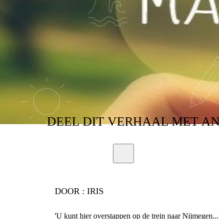
DEEL
DIT VERHAAL
MET A
DOOR :
IRIS
'U kunt hier overstappen op de trein naar Nijmegen..