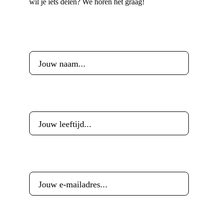
wil je iets delen? We horen het graag!
Voornaam
*
Leeftijd
*
E-mailadres
*