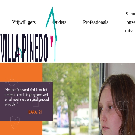
Steu
Vrijwilligers
Ouders
Professionals
onz
missi
DARA (21) GEEFT
ADVIES AAN