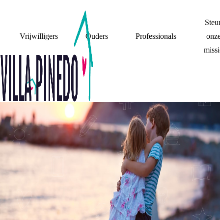
Steu
Vrijwilligers
Ouders
Professionals
onz
missi
BELEEFDE MIJN
JONGERE
BROERTJE DE