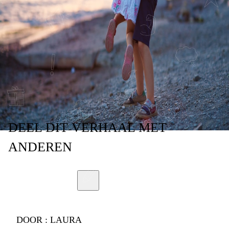
SCHEIDING
HETZELFDE ALS
IK
DEEL
DIT VERHAAL
MET
ANDEREN
DOOR :
LAURA