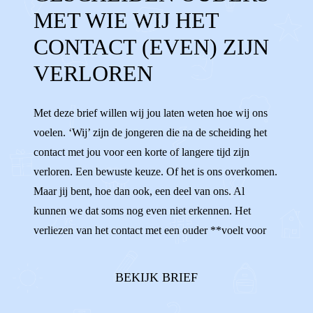
MET WIE WIJ HET
AANDACHT
KWIJT
CONTACT (EVEN) ZIJN
VERLOREN
Met deze brief willen wij jou laten weten hoe wij ons
voelen. ‘Wij’ zijn de jongeren die na de scheiding het
contact met jou voor een korte of langere tijd zijn
verloren. Een bewuste keuze. Of het is ons overkomen.
Maar jij bent, hoe dan ook, een deel van ons. Al
kunnen we dat soms nog even niet erkennen. Het
verliezen van het contact met een ouder **voelt voor
iedereen anders.** Sommigen van ons voelen zich
onzeker en verward, omdat het zo moeilijk is om te
BEKIJK BRIEF
begrijpen waarom ons contact niet ...