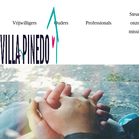
Steu
Vrijwilligers
Ouders
Professionals
onz
missi
7 MILJARD
VERHALEN