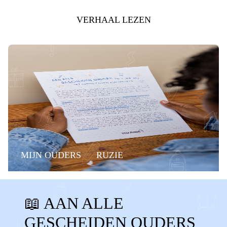
VERHAAL LEZEN
MIJN OUDERS
RUZIE
CONTACTVERLIES
📖 AAN ALLE
CONTACT VERLOREN
MISSEN
GESCHEIDEN OUDERS
GEEN CONTACT
OUDERS NIET ZIEN