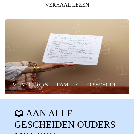
VERHAAL LEZEN
MIJN OUDERS
FAMILIE
OP SCHOOL
BELANGRIJKE MOMENTEN
OMA
📖 AAN ALLE
GESCHEIDEN OUDERS
MIDDELBARE
GESCHEIDEN OUDERS
NAAST ELKAAR
EINDEXAMEN