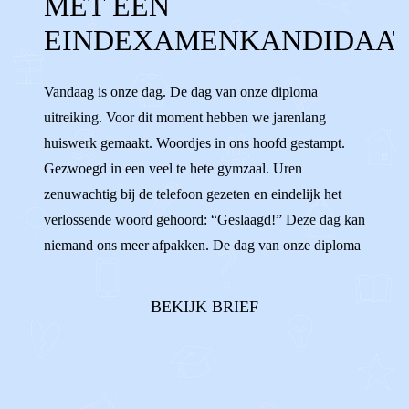
MET EEN
EINDEXAMENKANDIDAAT
DIPLOMA
EINDEXAMENKANDIDAA
DIPLOMA UITREIKING
SCHOOL
Vandaag is onze dag. De dag van onze diploma
STUDIE
LEERLING
LERAAR
uitreiking. Voor dit moment hebben we jarenlang
DOCENT
STUDEREN
VWO
VMBO
huiswerk gemaakt. Woordjes in ons hoofd gestampt.
Gezwoegd in een veel te hete gymzaal. Uren
HAVO
MAVO
GYMNASIUM
zenuwachtig bij de telefoon gezeten en eindelijk het
LAATSTE JAAR
OUDERS
verlossende woord gehoord: “Geslaagd!” Deze dag kan
niemand ons meer afpakken. De dag van onze diploma
GESCHEIDEN
BROERS
ZUS
OPA
uitreiking. Of toch wel? Wat als we onzeker zijn over
wie ons naar de uitreiking brengt? Bij wie onze broers
ZENUWACHTIG
CIJFERLIJST
BEKIJK BRIEF
en zussen gaan zitten en welke opa en oma er mee ...