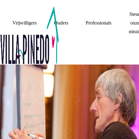
Steu
Vrijwilligers
Ouders
Professionals
onz
missi
10 DECEMBER:
LAATSTE
TRAINING VAN