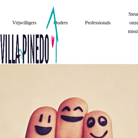
Steu
Vrijwilligers
Ouders
Professionals
onz
missi
PAPA EN MAMA
ZIJN UIT ELKAAR,