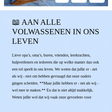
TANTE
NEEF
NICHT
BUURMAN
📖 AAN ALLE
BUURVROUW
VRIEND
VRIENDIN
VOLWASSENEN IN ONS
KANT KIEZEN
ONPARTIJDIG
STEUN
LEVEN
HELPEN
VOLWASSENEN
ADVIES
SLECHT PRATEN
FAMILIE
Lieve opa’s, oma’s, buren, vrienden, leerkrachten,
hulpverleners en iedereen die op welke manier dan ook
een rol speelt in ons leven. We weten dat jullie er - net
als wij - niet om hebben gevraagd dat onze ouders
gingen scheiden. **Maar jullie hebben er - net als wij -
wel mee te maken.** En dat is niet altijd makkelijk.
Weten jullie wel dat wij vaak onze gevoelens voor
onszelf houden? Als we de ruzies tussen onze ouders
horen, terwijl we ons daar helemaal niet mee bezig