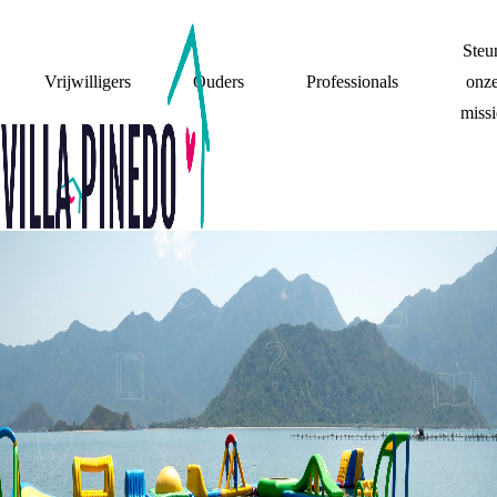
Steu
Vrijwilligers
Ouders
Professionals
onz
missi
MIJN OUDERS
STIEFOUDERS
STEUN
5 TIPS VAN
KINDEREN OVER