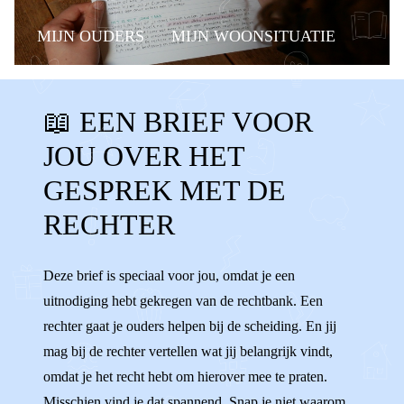
MIJN OUDERS
MIJN WOONSITUATIE
RECHTEN
BUDDY
📖 EEN BRIEF VOOR
DETECTIEPOORTJES
SPANNEND
JOU OVER HET
OPROEPBRIEF
UITNODIGING
GESPREK MET DE
MENING
WENSEN
IDEEËN
KIEZEN
RECHTER
VERANTWOORDELIJKHEID
VOLWASSEN
Deze brief is speciaal voor jou, omdat je een
RECHTBANK
RECHTER
uitnodiging hebt gekregen van de rechtbank. Een
rechter gaat je ouders helpen bij de scheiding. En jij
mag bij de rechter vertellen wat jij belangrijk vindt,
omdat je het recht hebt om hierover mee te praten.
Misschien vind je dat spannend. Snap je niet waarom.