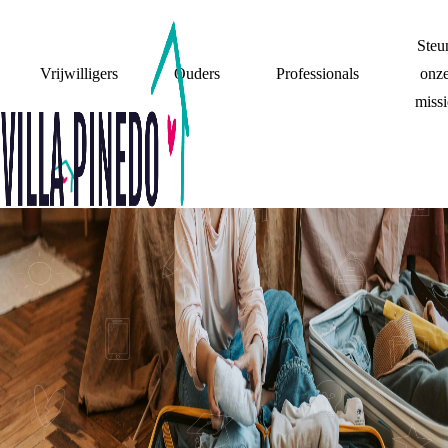
Steu
Vrijwilligers
Ouders
Professionals
onz
missi
MIJN OUDERS
BELANGRIJKE MOMENTEN
CHECKLIST
WISSELEN