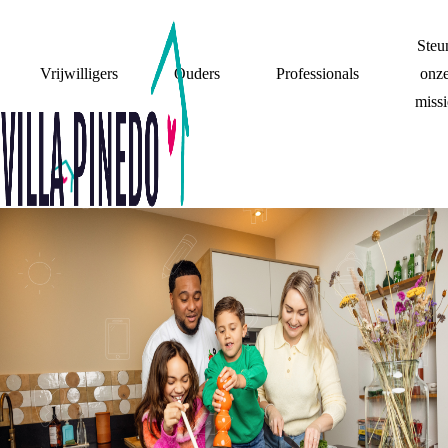
Steu
Vrijwilligers
Ouders
Professionals
onz
missi
SKJ TRAINING:
WERKEN MET
SAMENGESTELDE