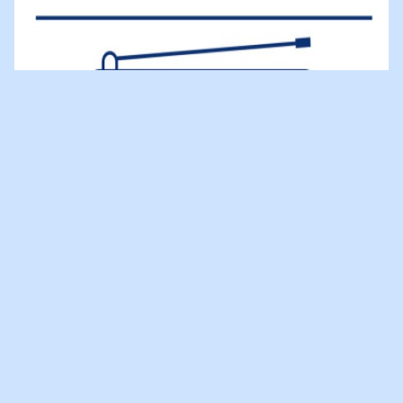
NIEUWE DIRECTEUR SANNE
ABRAHAMS OP RADIO 1
De nieuwe directeur van Villa Pinedo, Sanne Abrahams, was
vanavond te gast op Radio 1 bij 'Langs de lijn en omstreken'.
Sanne is de opvolger van Marsha Pinedo die de stichting na 10
jaar gaat verlaten. Samen met
Buddy
Floor vertelde Sanne hoe
belangrijk het is voor kinderen met gescheiden ouders om gezien
en gehoord te worden. Om naar de mening van kinderen te
vragen en deze altijd serieus te nemen.
Ook speelden zij samen
met de andere tafelgasten het vragenspel '
Vraag Maar!
' wat
morgen op de Dag van de Scheiding wordt gelanceerd. Dit spel