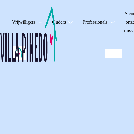
Steu
Vrijwilligers
Ouders
Professionals
onz
missi
PODCASTS VILLA
PINEDO