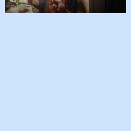
EDITIE NL
Veel mensen zijn ontroerd door de nieuwe kerstreclame van de
PLUS. Daarin zorgt een meisje dat haar gescheiden ouders voor
een avond weer samen zijn. Editie NL vroeg Marsha Pinedo naar
haar mening over de commercial. Je ziet het terug in
dit
fragment.
Reacties van de jongeren van Villa Pinedo:
www.villapinedo.nl/blog/kerstreclame-plus-vind-moeilijk
Wil
jouw kind een buddy?:
www.villapinedo.nl/buddy
Open brief
'Aan alle gescheiden ouders':
www.villapinedo.nl/open-brief-aan-
alle-gescheiden-ouders
12-12-2017