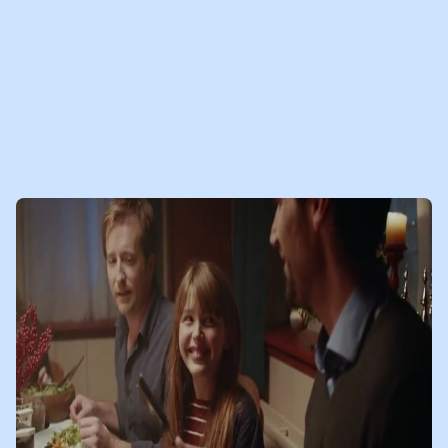
vol met gesprekskaarten voor ouders en kinderen helpt om samen
het gesprek over de scheiding op een luchtige manier op gang te
brengen.
Klik
hier
om het interview terug te luisteren en bekijken.
09-09-2021
LEES
NIEUWSBERICHT