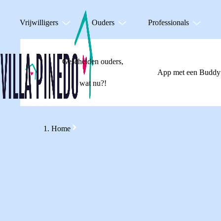
Vrijwilligers
Ouders
Professionals
Gescheiden ouders,
App met een Buddy
wat nu?!
Home
ONLINE 