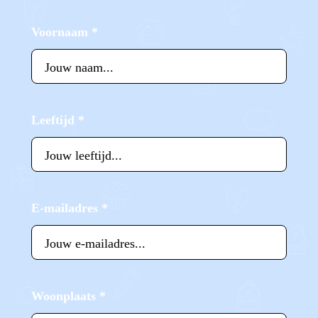
Voornaam
*
Leeftijd
*
E-mailadres
*
Woonplaats
*