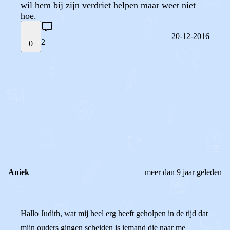
wil hem bij zijn verdriet helpen maar weet niet
hoe.
20-12-2016
2
0
STEL JE EIGEN VRAAG
OF
REAGEER OP DIT BERICHT
REACTIES (
2
)
Aniek
meer dan 9 jaar geleden
Hallo Judith, wat mij heel erg heeft geholpen in de tijd dat
mijn ouders gingen scheiden is iemand die naar me