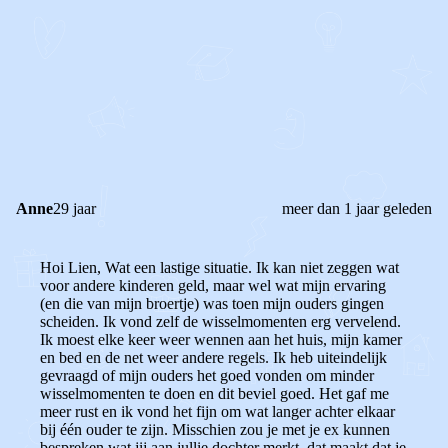
STEL JE EIGEN VRAAG
OF
REAGEER OP DIT BERICHT
REACTIES (
2
)
Anne
29 jaar
meer dan 1 jaar geleden
Hoi Lien, Wat een lastige situatie. Ik kan niet zeggen wat
voor andere kinderen geld, maar wel wat mijn ervaring
(en die van mijn broertje) was toen mijn ouders gingen
scheiden. Ik vond zelf de wisselmomenten erg vervelend.
Ik moest elke keer weer wennen aan het huis, mijn kamer
en bed en de net weer andere regels. Ik heb uiteindelijk
gevraagd of mijn ouders het goed vonden om minder
wisselmomenten te doen en dit beviel goed. Het gaf me
meer rust en ik vond het fijn om wat langer achter elkaar
bij één ouder te zijn.
Misschien zou je met je ex kunnen
bespreken wat jij aan jullie dochter merkt, dat maakt dat je