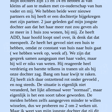
Mijn dochters zijn 15 en 14 en hebben al van
kleins af aan te maken met co-ouderschap van hun
vader en mij. We hebben beide weer nieuwe
partners en hij heeft er een dochtertje bijgekregen
met zijn partner. 2 jaar geleden gaf mijn jongste
dochter aan dat het haar meer rust zou geven als
ze meer in 1 huis zou wonen, bij mij. Ze heeft
ADD, haar hoofd loopt snel over, ik denk dat dat
meespeelt. Ze heeft het gevoel niet een huis te
hebben, omdat ze constant van huis naar huis gaat
( we hebben week op, week af). We zijn dat
gesprek samen aangegaan met haar vader, maar
hij wil er niks van weten. Hij reageerde heel
verdrietig en barstte telkens in tranen uit als hij
onze dochter zag. Bang om haar kwijt te raken.
Zij heeft zich daar ontzettend rot onder gevoeld ,
en nog steeds. De situatie is eigenlijk niet
veranderd, het lijkt allemaal weer "normaal", maar
eigenlijk is het een soort taboe geworden. De
meiden hebben zelfs aangegeven minder te willen
wisselen, dus we proberen nu 2 om 2 weken uit.
Maar ik weet van mijn jongste dochter dat zij dit