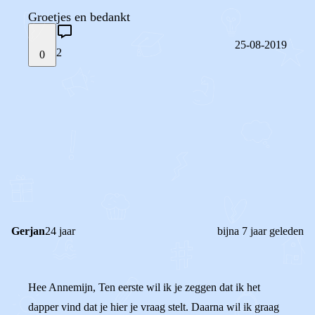
Groetjes en bedankt
25-08-2019
2
0
STEL JE EIGEN VRAAG
OF
REAGEER OP DIT BERICHT
REACTIES (
2
)
Gerjan
24 jaar
bijna 7 jaar geleden
Hee Annemijn, Ten eerste wil ik je zeggen dat ik het
dapper vind dat je hier je vraag stelt. Daarna wil ik graag