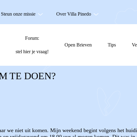
Steun onze missie
Over Villa Pinedo
Forum:
Open Brieven
Tips
Ve
stel hier je vraag!
M TE DOEN?
aar we niet uit komen. Mijn weekend begint volgens het huid
en op vrijdagavond om 18.00 uur al mogen komen. Dit was in e