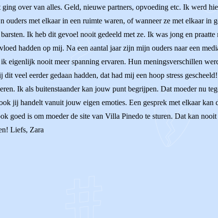
ing over van alles. Geld, nieuwe partners, opvoeding etc. Ik werd hie
n ouders met elkaar in een ruimte waren, of wanneer ze met elkaar in ge
arsten. Ik heb dit gevoel nooit gedeeld met ze. Ik was jong en praatte
loed hadden op mij. Na een aantal jaar zijn mijn ouders naar een medi
heb ik eigenlijk nooit meer spanning ervaren. Hun meningsverschillen we
zij dit veel eerder gedaan hadden, dat had mij een hoop stress geschee
nderen. Ik als buitenstaander kan jouw punt begrijpen. Dat moeder nu teg
 ook jij handelt vanuit jouw eigen emoties. Een gesprek met elkaar kan 
ook goed is om moeder de site van Villa Pinedo te sturen. Dat kan nooit
en! Liefs, Zara