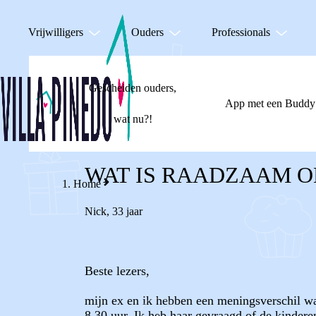
Vrijwilligers
Ouders
Professionals
Gescheiden ouders,
App met een Buddy
wat nu?!
WAT IS RAADZAAM O
Home
Nick
,
33 jaar
Beste lezers,
mijn ex en ik hebben een meningsverschil w
8.30 uur. Ik heb haar gevraagd of de kinder