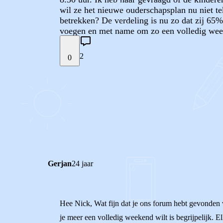
wil ze het nieuwe ouderschapsplan nu niet t
betrekken? De verdeling is nu zo dat zij 65%
voegen en met name om zo een volledig week
2
0
STEL JE EIGEN VRAAG
REACTIES (
2
)
Gerjan
24 jaar
Hee Nick, Wat fijn dat je ons forum hebt gevonden v
je meer een volledig weekend wilt is begrijpelijk. 