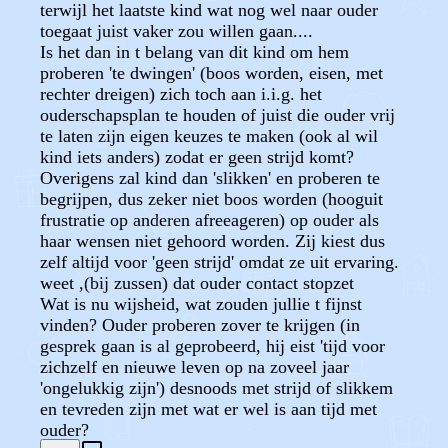
terwijl het laatste kind wat nog wel naar ouder
toegaat juist vaker zou willen gaan....
Is het dan in t belang van dit kind om hem
proberen 'te dwingen' (boos worden, eisen, met
rechter dreigen) zich toch aan i.i.g. het
ouderschapsplan te houden of juist die ouder vrij
te laten zijn eigen keuzes te maken (ook al wil
kind iets anders) zodat er geen strijd komt?
Overigens zal kind dan 'slikken' en proberen te
begrijpen, dus zeker niet boos worden (hooguit
frustratie op anderen afreeageren) op ouder als
haar wensen niet gehoord worden. Zij kiest dus
zelf altijd voor 'geen strijd' omdat ze uit ervaring.
weet ,(bij zussen) dat ouder contact stopzet
Wat is nu wijsheid, wat zouden jullie t fijnst
vinden? Ouder proberen zover te krijgen (in
gesprek gaan is al geprobeerd, hij eist 'tijd voor
zichzelf en nieuwe leven op na zoveel jaar
'ongelukkig zijn') desnoods met strijd of slikkem
en tevreden zijn met wat er wel is aan tijd met
ouder?