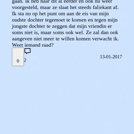
gaan. Ik heb haar dit al eerder en ook nu weer
voorgesteld, maar ze slaat het steeds faliekant af.
Ik sta nu op het punt om aan de eis van mijn
oudste dochter tegemoet te komen en tegen mijn
jongste dochter te zeggen dat mijn vriendin er
soms niet is, maar soms ook wel. Ze zal dan ook
aangeven niet meer te willen komen verwacht ik.
Weet iemand raad?
13-01-2017
2
0
STEL JE EIGEN VRAAG
OF
REAGEER OP DIT BERICHT
REACTIES (
2
)