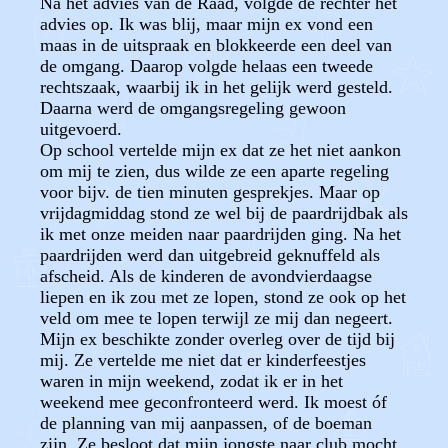
Na het advies van de Raad, volgde de rechter het
advies op. Ik was blij, maar mijn ex vond een
maas in de uitspraak en blokkeerde een deel van
de omgang. Daarop volgde helaas een tweede
rechtszaak, waarbij ik in het gelijk werd gesteld.
Daarna werd de omgangsregeling gewoon
uitgevoerd.
Op school vertelde mijn ex dat ze het niet aankon
om mij te zien, dus wilde ze een aparte regeling
voor bijv. de tien minuten gesprekjes. Maar op
vrijdagmiddag stond ze wel bij de paardrijdbak als
ik met onze meiden naar paardrijden ging. Na het
paardrijden werd dan uitgebreid geknuffeld als
afscheid. Als de kinderen de avondvierdaagse
liepen en ik zou met ze lopen, stond ze ook op het
veld om mee te lopen terwijl ze mij dan negeert.
Mijn ex beschikte zonder overleg over de tijd bij
mij. Ze vertelde me niet dat er kinderfeestjes
waren in mijn weekend, zodat ik er in het
weekend mee geconfronteerd werd. Ik moest óf
de planning van mij aanpassen, of de boeman
zijn. Ze besloot dat mijn jongste naar club mocht