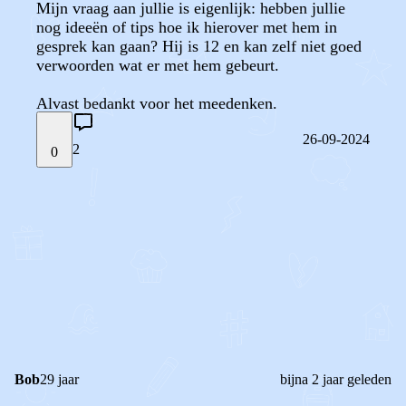
Mijn vraag aan jullie is eigenlijk: hebben jullie
nog ideeën of tips hoe ik hierover met hem in
gesprek kan gaan? Hij is 12 en kan zelf niet goed
verwoorden wat er met hem gebeurt.
Alvast bedankt voor het meedenken.
26-09-2024
2
0
STEL JE EIGEN VRAAG
OF
REAGEER OP DIT BERICHT
REACTIES (
2
)
Bob
29 jaar
bijna 2 jaar geleden