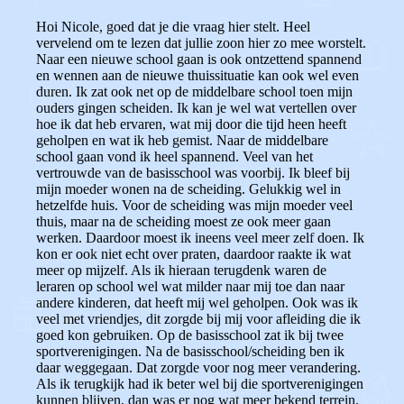
Hoi Nicole, goed dat je die vraag hier stelt. Heel
vervelend om te lezen dat jullie zoon hier zo mee worstelt.
Naar een nieuwe school gaan is ook ontzettend spannend
en wennen aan de nieuwe thuissituatie kan ook wel even
duren. Ik zat ook net op de middelbare school toen mijn
ouders gingen scheiden. Ik kan je wel wat vertellen over
hoe ik dat heb ervaren, wat mij door die tijd heen heeft
geholpen en wat ik heb gemist. Naar de middelbare
school gaan vond ik heel spannend. Veel van het
vertrouwde van de basisschool was voorbij. Ik bleef bij
mijn moeder wonen na de scheiding. Gelukkig wel in
hetzelfde huis. Voor de scheiding was mijn moeder veel
thuis, maar na de scheiding moest ze ook meer gaan
werken. Daardoor moest ik ineens veel meer zelf doen. Ik
kon er ook niet echt over praten, daardoor raakte ik wat
meer op mijzelf. Als ik hieraan terugdenk waren de
leraren op school wel wat milder naar mij toe dan naar
andere kinderen, dat heeft mij wel geholpen. Ook was ik
veel met vriendjes, dit zorgde bij mij voor afleiding die ik
goed kon gebruiken. Op de basisschool zat ik bij twee
sportverenigingen. Na de basisschool/scheiding ben ik
daar weggegaan. Dat zorgde voor nog meer verandering.
Als ik terugkijk had ik beter wel bij die sportverenigingen
kunnen blijven, dan was er nog wat meer bekend terrein.