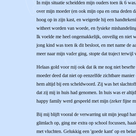
In mijn situatie scheidden mijn ouders toen ik 6 was
over mijn moeder (en ook mijn opa en oma deden dat)
hoog op in zijn kast, en weigerde hij een handtekeni
witheet worden van woede, en fysieke mishandeling 
Ik voelde me heel ongemakkelijk, onveilig en niet 
jong kind was toen ik dit besloot, en met name de a
meer naar mijn vader ging, stopte dat traject terwi
Helaas gold voor mij ook dat ik me nog niet beseft
moeder deed dat niet op eenzelfde zichtbare manier 
hem altijd bij een scheldwoord. Zij was het slachtof
dat zij mij in huis had genomen. In huis was er altij
happy family werd gespeeld met mijn (zeker fijne ma
Bij mij blijft vooral de verwarring uit mijn jeugd
glimlach op, ging me extra op school focussen, haal
met vluchten. Gelukkig een 'goede kant' op en belan