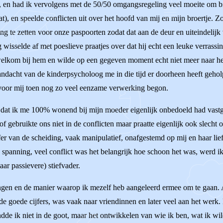
, en had ik vervolgens met de 50/50 omgangsregeling veel moeite om bij m
, en speelde conflicten uit over het hoofd van mij en mijn broertje. Zo
ng te zetten voor onze paspoorten zodat dat aan de deur en uiteindelijk
wisselde af met poeslieve praatjes over dat hij echt een leuke verras
welkom bij hem en wilde op een gegeven moment echt niet meer naar hem
andacht van de kinderpsycholoog me in die tijd er doorheen heeft geho
jl voor mij toen nog zo veel eenzame verwerking begon.
e dat ik me 100% wonend bij mijn moeder eigenlijk onbedoeld had vastg
of gebruikte ons niet in de conflicten maar praatte eigenlijk ook slech
fer van de scheiding, vaak manipulatief, onafgestemd op mij en haar lie
d spanning, veel conflict was het belangrijk hoe schoon het was, werd ik g
ar passievere) stiefvader.
 hangen en de manier waarop ik mezelf heb aangeleerd ermee om te gaan.
de goede cijfers, was vaak naar vriendinnen en later veel aan het werk.
dde ik niet in de goot, maar het ontwikkelen van wie ik ben, wat ik wi