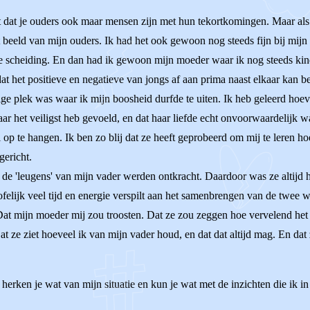
rt dat je ouders ook maar mensen zijn met hun tekortkomingen. Maar als
 beeld van mijn ouders. Ik had het ook gewoon nog steeds fijn bij mijn
de scheiding. En dan had ik gewoon mijn moeder waar ik nog steeds kin
at het positieve en negatieve van jongs af aan prima naast elkaar kan best
nige plek was waar ik mijn boosheid durfde te uiten. Ik heb geleerd hoe
aar het veiligst heb gevoeld, en dat haar liefde echt onvoorwaardelijk 
l op te hangen. Ik ben zo blij dat ze heeft geprobeerd om mij te leren 
gericht.
de 'leugens' van mijn vader werden ontkracht. Daardoor was ze altijd hee
ofelijk veel tijd en energie verspilt aan het samenbrengen van de twee 
at mijn moeder mij zou troosten. Dat ze zou zeggen hoe vervelend het w
 ze ziet hoeveel ik van mijn vader houd, en dat dat altijd mag. En dat z
erken je wat van mijn situatie en kun je wat met de inzichten die ik in