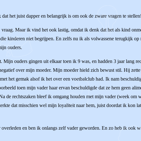
at het juist dapper en belangrijk is om ook de zware vragen te stellen
raag. Maar ik vind het ook lastig, omdat ik denk dat het als kind onmo
e kinderen niet begrijpen. En zelfs nu ik als volwassene terugkijk op mi
mijn ouders.
st. Mijn ouders gingen uit elkaar toen ik 9 was, en hadden 3 jaar lang 
egatief over mijn moeder. Mijn moeder hield zich bewust stil. Hij zette
, met het gemak alsof ik het over een voetbalclub had. Ik nam beschul
orbeeld toen mijn vader haar ervan beschuldigde dat ze hem geen aliment
. Na de rechtszaken bleef ik omgang houden met mijn vader (week om wee
erkte dat misschien wel mijn loyaliteit naar hem, juist doordat ik kon la
r overleden en ben ik onlangs zelf vader geworden. En zo heb ik ook wat