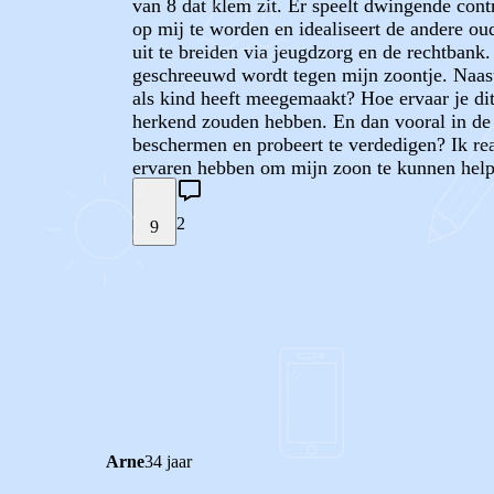
van 8 dat klem zit. Er speelt dwingende cont
op mij te worden en idealiseert de andere oud
uit te breiden via jeugdzorg en de rechtbank
geschreeuwd wordt tegen mijn zoontje. Naast he
als kind heeft meegemaakt? Hoe ervaar je dit
herkend zouden hebben. En dan vooral in de si
beschermen en probeert te verdedigen? Ik rea
ervaren hebben om mijn zoon te kunnen hel
2
9
STEL JE EIGEN VRAAG
REACTIES (
2
)
Arne
34 jaar