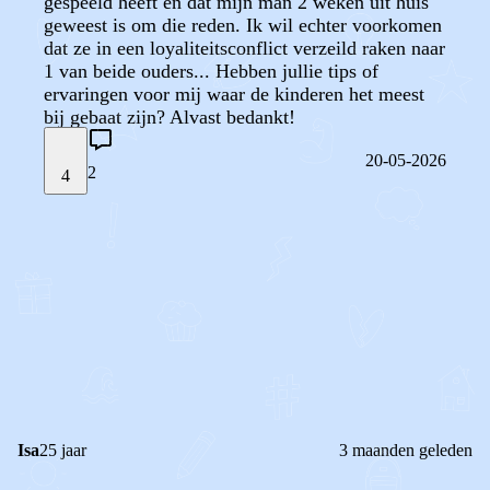
gespeeld heeft en dat mijn man 2 weken uit huis
geweest is om die reden. Ik wil echter voorkomen
dat ze in een loyaliteitsconflict verzeild raken naar
1 van beide ouders... Hebben jullie tips of
ervaringen voor mij waar de kinderen het meest
bij gebaat zijn? Alvast bedankt!
20-05-2026
2
4
STEL JE EIGEN VRAAG
OF
REAGEER OP DIT BERICHT
REACTIES (
2
)
Isa
25 jaar
3 maanden geleden