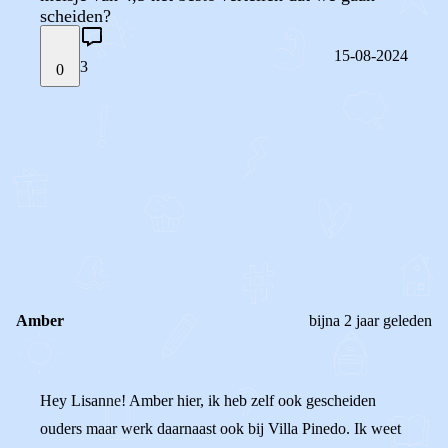
scheiden?
15-08-2024
3
0
STEL JE EIGEN VRAAG
OF
REAGEER OP DIT BERICHT
REACTIES (
3
)
Amber
bijna 2 jaar geleden
Hey Lisanne! Amber hier, ik heb zelf ook gescheiden
ouders maar werk daarnaast ook bij Villa Pinedo. Ik weet