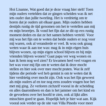
Hoi Lisanne, Wat goed dat je deze vraag hier stelt! Toen
mijn ouders vertelden dat ze gingen scheiden was ik net
iets ouder dan jullie tweeling. Het is verdrietig om te
horen dat je ouders uit elkaar gaan. Mijn ouders hebben
destijds rustig de tijd genomen om het te vertellen aan mij
en mijn broertjes. Ik vond het fijn dat ze dit op een rustig
moment deden en dat ze het samen hebben verteld. Voor
mij was het fijn om te weten dat beide ouders er nog voor
mij waren, ook al veranderde er veel. Ik wou ook graag
weten waar ik aan toe was: mag ik in mijn eigen huis
blijven wonen, op mijn eigen school blijven en bij mijn
vrienden blijven wonen? Gaat papa ver weg wonen en
kan ik hem nog wel zien? Er kwamen heel veel vragen en
het was voor mij fijn om te weten dat ik deze mocht
stellen en hier ook over mee mocht praten. Wat ik zelf
tijdens die periode wel heb gemist is om te weten dat ik
hier verdrietig over mocht zijn. Ook was het fijn geweest
als mijn ouders af en toe nog eens zouden vragen hoe het
met mij ging. Ze verloren zichzelf vooral in de scheiding
en alles daaromheen en dan is het jammer om het kind en
de gevoelens over het hoofd te zien, ook al lijkt alles
misschien goed te gaan. Hopelijk heb je hier wat aan. Kijk
vooral ook verder op de site van Villa Pinedo voor meer