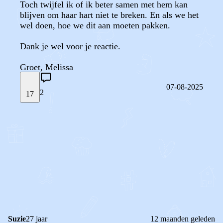
Toch twijfel ik of ik beter samen met hem kan
blijven om haar hart niet te breken. En als we het
wel doen, hoe we dit aan moeten pakken.
Dank je wel voor je reactie.
Groet, Melissa
07-08-2025
2
17
STEL JE EIGEN VRAAG
OF
REAGEER OP DIT BERICHT
REACTIES (
2
)
Suzie
27 jaar
12 maanden geleden