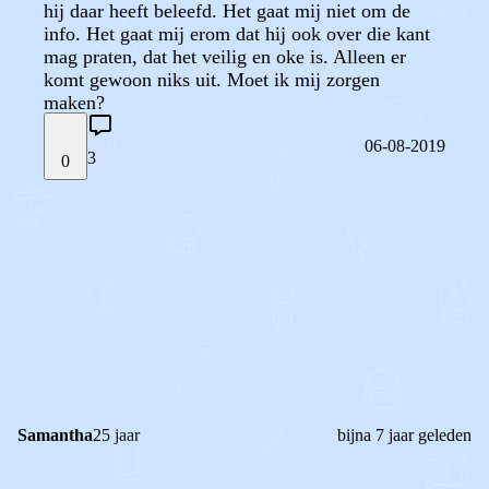
hij daar heeft beleefd. Het gaat mij niet om de
info. Het gaat mij erom dat hij ook over die kant
mag praten, dat het veilig en oke is. Alleen er
komt gewoon niks uit. Moet ik mij zorgen
maken?
06-08-2019
3
0
STEL JE EIGEN VRAAG
OF
REAGEER OP DIT BERICHT
REACTIES (
3
)
Samantha
25 jaar
bijna 7 jaar geleden