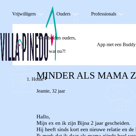
Vrijwilligers
Ouders
Professionals
Gescheiden ouders,
App met een Buddy
wat nu?!
MINDER ALS MAMA Z
Home
Jeamie
,
32 jaar
Hallo,
Mijn ex en ik zijn Bijna 2 jaar gescheiden.
Hij heeft sinds kort een nieuwe relatie en de 
Ik merk dat ik daar als mama zijnde heel veel