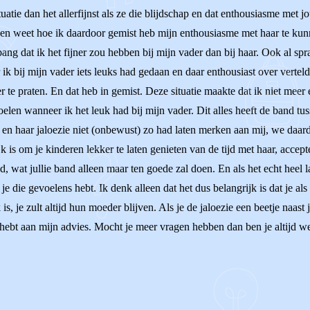
ituatie dan het allerfijnst als ze die blijdschap en dat enthousiasme met 
, en weet hoe ik daardoor gemist heb mijn enthousiasme met haar te kun
 dat ik het fijner zou hebben bij mijn vader dan bij haar. Ook al sprak 
k bij mijn vader iets leuks had gedaan en daar enthousiast over vertelde
e praten. En dat heb in gemist. Deze situatie maakte dat ik niet meer ee
len wanneer ik het leuk had bij mijn vader. Dit alles heeft de band tus
, en haar jaloezie niet (onbewust) zo had laten merken aan mij, we daa
k is om je kinderen lekker te laten genieten van de tijd met haar, accep
, wat jullie band alleen maar ten goede zal doen. En als het echt heel la
t je die gevoelens hebt. Ik denk alleen dat het dus belangrijk is dat je
s, je zult altijd hun moeder blijven. Als je de jaloezie een beetje naast 
ts hebt aan mijn advies. Mocht je meer vragen hebben dan ben je altijd 