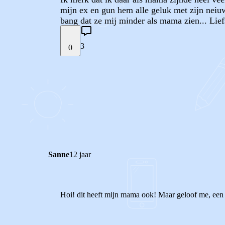
mijn ex en gun hem alle geluk met zijn neiuw
bang dat ze mij minder als mama zien... Lie
3
0
STEL JE EIGEN VRAAG
REACTIES (
3
)
Sanne
12 jaar
Hoi! dit heeft mijn mama ook! Maar geloof me, een 