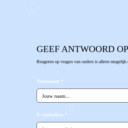
0
0
Reageer
GEEF ANTWOORD OP
Reageren op vragen van ouders is alleen mogelijk
Voornaam
*
E-mailadres
*