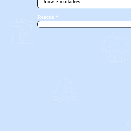
Reactie
*