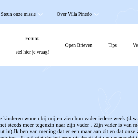
Steun onze missie
Over Villa Pinedo
Forum:
Open Brieven
Tips
Ve
stel hier je vraag!
 De kinderen wonen bij mij en zien hun vader iedere week (d
steeds meer tegenzin naar zijn vader . Zijn vader is van men
uut in).Ik ben van mening dat er een maar aan zit en dat onz
iding . Ik wil niet dat het erop uit draait dat we weer recht 