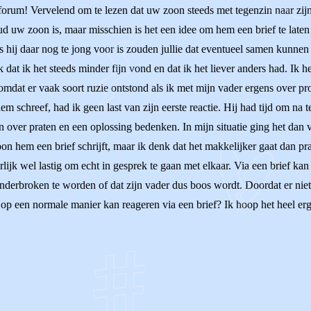
rum! Vervelend om te lezen dat uw zoon steeds met tegenzin naar zijn v
d uw zoon is, maar misschien is het een idee om hem een brief te laten s
ls hij daar nog te jong voor is zouden jullie dat eventueel samen kunne
dat ik het steeds minder fijn vond en dat ik het liever anders had. Ik 
omdat er vaak soort ruzie ontstond als ik met mijn vader ergens over pr
em schreef, had ik geen last van zijn eerste reactie. Hij had tijd om na
 over praten en een oplossing bedenken. In mijn situatie ging het dan vr
 zoon hem een brief schrijft, maar ik denk dat het makkelijker gaat dan pra
ijk wel lastig om echt in gesprek te gaan met elkaar. Via een brief kan
onderbroken te worden of dat zijn vader dus boos wordt. Doordat er niet
op een normale manier kan reageren via een brief? Ik hoop het heel erg