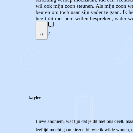
wil ook mijn zoon steunen. Als mijn zoon weg
beuren om toch naar zijn vader te gaan. Ik h
heeft dit met hem willen bespreken, vader w
2
0
STEL JE EIGEN VRAAG
REACTIES (
2
)
kaylee
Lieve anoniem, wat fijn dat je dit met ons deelt. maa
leeftijd mocht gaan kiezen bij wie ik wilde wonen, en