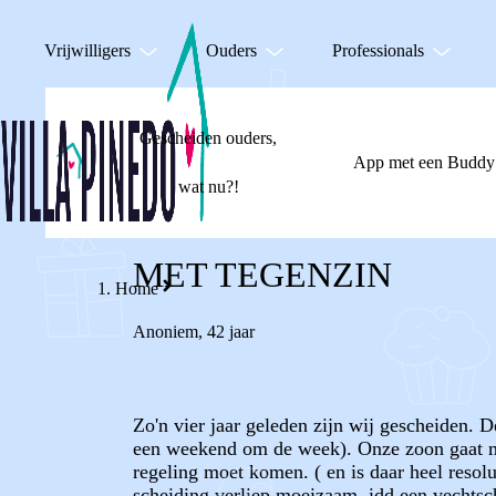
Vrijwilligers
Ouders
Professionals
Gescheiden ouders,
App met een Buddy
wat nu?!
MET TEGENZIN
Home
Anoniem
,
42 jaar
Zo'n vier jaar geleden zijn wij gescheiden.
een weekend om de week). Onze zoon gaat met 
regeling moet komen. ( en is daar heel resol
scheiding verliep moeizaam, idd een vechtsche